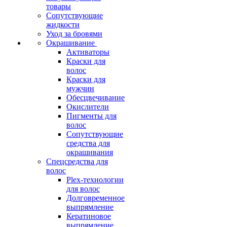
товары
Сопутствующие
жидкости
Уход за бровями
Окрашивание
Активаторы
Краски для
волос
Краски для
мужчин
Обесцвечивание
Окислители
Пигменты для
волос
Сопутствующие
средства для
окрашивания
Спецсредства для
волос
Plex-технологии
для волос
Долговременное
выпрямление
Кератиновое
выпрямление