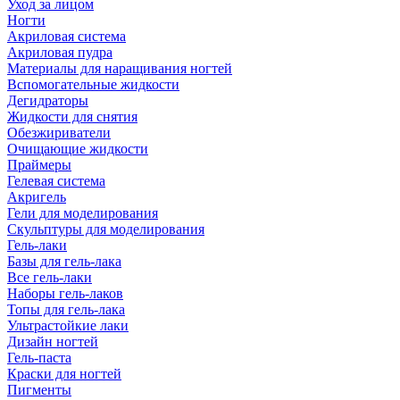
Уход за лицом
Ногти
Акриловая система
Акриловая пудра
Материалы для наращивания ногтей
Вспомогательные жидкости
Дегидраторы
Жидкости для снятия
Обезжириватели
Очищающие жидкости
Праймеры
Гелевая система
Акригель
Гели для моделирования
Скульптуры для моделирования
Гель-лаки
Базы для гель-лака
Все гель-лаки
Наборы гель-лаков
Топы для гель-лака
Ультрастойкие лаки
Дизайн ногтей
Гель-паста
Краски для ногтей
Пигменты