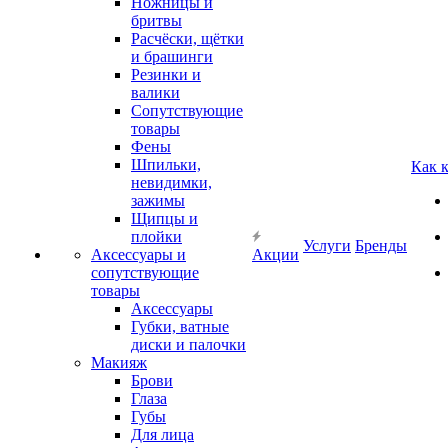
Ножницы и
бритвы
Расчёски, щётки
и брашинги
Резинки и
валики
Сопутствующие
товары
Фены
Шпильки,
Как 
невидимки,
зажимы
Щипцы и
плойки
Услуги
Бренды
Аксессуары и
Акции
сопутствующие
товары
Аксессуары
Губки, ватные
диски и палочки
Макияж
Брови
Глаза
Губы
Для лица