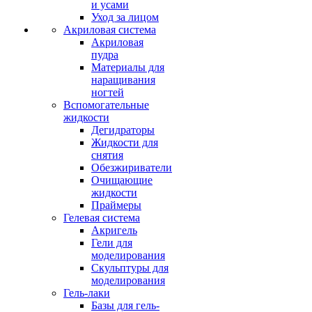
и усами
Уход за лицом
Акриловая система
Акриловая
пудра
Материалы для
наращивания
ногтей
Вспомогательные
жидкости
Дегидраторы
Жидкости для
снятия
Обезжириватели
Очищающие
жидкости
Праймеры
Гелевая система
Акригель
Гели для
моделирования
Скульптуры для
моделирования
Гель-лаки
Базы для гель-