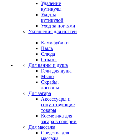
Удаление
кутикулы
Уход за
кутикулой
Уход за ногтями
Украшения для ногтей
Камифубики
Пыль
Слюда
Стразы
Для ванны и душа
Гели для душа
Мыло
Скрабы,
лосьоны
Для загара
Аксессуары и
сопутствующие
товары
Косметика для
загара в солярии
Для массажа
Средства для
массажа