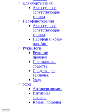
Для обертывания
Аксессуары и
сопутствующие
товары
Парафинотерапия
Аксессуары и
сопутствующие
товары
Парафин и крем-
парафин
Руки/Ноги
Решение
проблем
Специальные
средства
Средства для
ванночек
Уход
Уход
Антиперспирант
Интимная
гигиена
Кремы, лосьоны