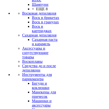
волос
Шампуни
+ ЕЩЕ 8
Восковая депиляция
Воск в брикетах
Воск в гранулах
Воск в
картриджах
Сахарная депиляция
Сахарная паста
и карамель
Аксессуары и
сопутствующие
товары
Воскоплавы
Средства до и после
депиляции
Инструменты для
парикмахера
Бигуди и
коклюшки
Манекены для
причесок
Машинки и
аксессуары