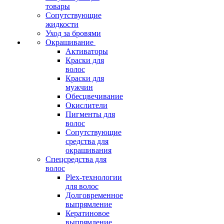
товары
Сопутствующие
жидкости
Уход за бровями
Окрашивание
Активаторы
Краски для
волос
Краски для
мужчин
Обесцвечивание
Окислители
Пигменты для
волос
Сопутствующие
средства для
окрашивания
Спецсредства для
волос
Plex-технологии
для волос
Долговременное
выпрямление
Кератиновое
выпрямление