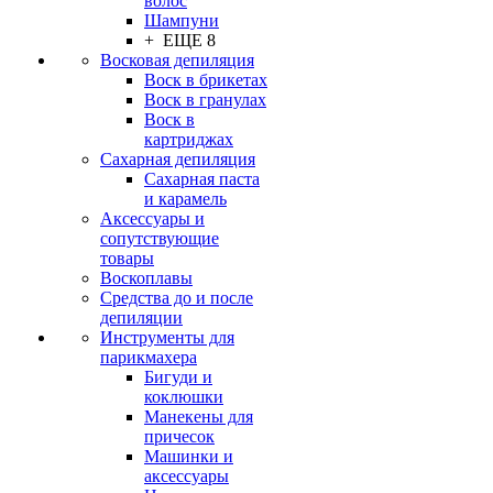
волос
Шампуни
+ ЕЩЕ 8
Восковая депиляция
Воск в брикетах
Воск в гранулах
Воск в
картриджах
Сахарная депиляция
Сахарная паста
и карамель
Аксессуары и
сопутствующие
товары
Воскоплавы
Средства до и после
депиляции
Инструменты для
парикмахера
Бигуди и
коклюшки
Манекены для
причесок
Машинки и
аксессуары