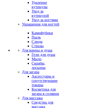
Удаление
кутикулы
Уход за
кутикулой
Уход за ногтями
Украшения для ногтей
Камифубики
Пыль
Слюда
Стразы
Для ванны и душа
Гели для душа
Мыло
Скрабы,
лосьоны
Для загара
Аксессуары и
сопутствующие
товары
Косметика для
загара в солярии
Для массажа
Средства для
массажа