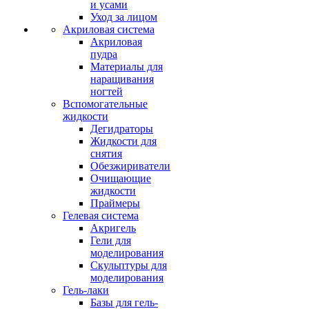
и усами
Уход за лицом
Акриловая система
Акриловая
пудра
Материалы для
наращивания
ногтей
Вспомогательные
жидкости
Дегидраторы
Жидкости для
снятия
Обезжириватели
Очищающие
жидкости
Праймеры
Гелевая система
Акригель
Гели для
моделирования
Скульптуры для
моделирования
Гель-лаки
Базы для гель-