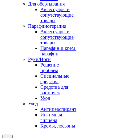
Для обертывания
Аксессуары и
сопутствующие
товары
Парафинотерапия
Аксессуары и
сопутствующие
товары
Парафин и крем-
парафин
Руки/Ноги
Решение
проблем
Специальные
средства
Средства для
ванночек
Уход
Уход
Антиперспирант
Интимная
гигиена
Кремы, лосьоны