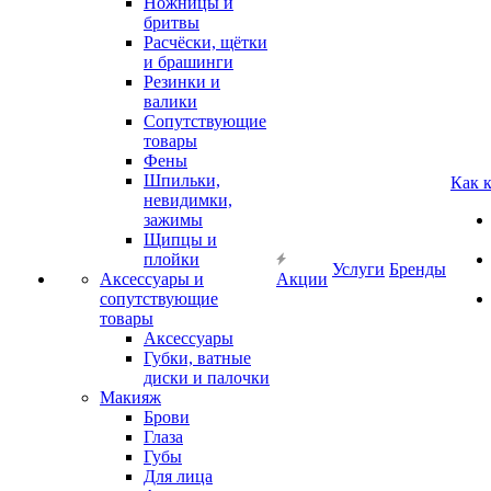
Ножницы и
бритвы
Расчёски, щётки
и брашинги
Резинки и
валики
Сопутствующие
товары
Фены
Шпильки,
Как 
невидимки,
зажимы
Щипцы и
плойки
Услуги
Бренды
Аксессуары и
Акции
сопутствующие
товары
Аксессуары
Губки, ватные
диски и палочки
Макияж
Брови
Глаза
Губы
Для лица