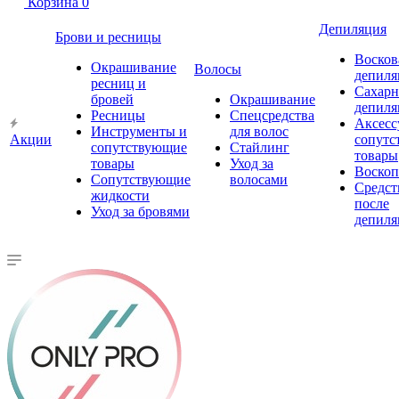
Корзина
0
Депиляция
Брови и ресницы
Восков
Окрашивание
Волосы
депиля
ресниц и
Сахарн
бровей
Окрашивание
депиля
Ресницы
Спецсредства
Аксесс
Инструменты и
для волос
Акции
сопутс
сопутствующие
Стайлинг
товары
товары
Уход за
Воско
Сопутствующие
волосами
Средст
жидкости
после
Уход за бровями
депиля