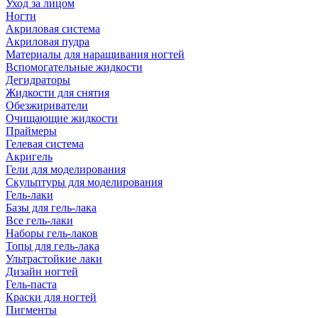
Уход за лицом
Ногти
Акриловая система
Акриловая пудра
Материалы для наращивания ногтей
Вспомогательные жидкости
Дегидраторы
Жидкости для снятия
Обезжириватели
Очищающие жидкости
Праймеры
Гелевая система
Акригель
Гели для моделирования
Скульптуры для моделирования
Гель-лаки
Базы для гель-лака
Все гель-лаки
Наборы гель-лаков
Топы для гель-лака
Ультрастойкие лаки
Дизайн ногтей
Гель-паста
Краски для ногтей
Пигменты